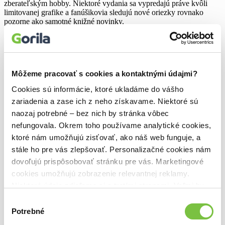
zberateľským hobby. Niektoré vydania sa vypredajú práve kvôli
limitovanej grafike a fanúšikovia sledujú nové oriezky rovnako
pozorne ako samotné knižné novinky.
👉 Dnes už totiž kniha nemusí zaujať len príbehom.
Musí vedieť zažiariť aj na poličke.
Tagy
co je oriezka na knihach
,
fantasy knihy s oriezkou
,
knihy s
Môžeme pracovať s cookies a kontaktnými údajmi?
farebnou oriezkou
,
knihy s oriezkou
,
najlepsie knihy s oriezkou
,
romantasy s oriezkou
Cookies sú informácie, ktoré ukladáme do vášho
Share
zariadenia a zase ich z neho získavame. Niektoré sú
naozaj potrebné – bez nich by stránka vôbec
nefungovala. Okrem toho používame analytické cookies,
ktoré nám umožňujú zisťovať, ako náš web funguje, a
stále ho pre vás zlepšovať. Personalizačné cookies nám
dovoľujú prispôsobovať stránku pre vás. Marketingové
0
cookies umožňujú zobrazenie relevantnej reklamy.
Navigácia
Predchádzajúci článok
Bambuľkine dobrodružstvá so Zuzanou
Niektoré údaje zdieľame aj s tretími stranami. Veľmi by
Smatanovou
v
nám pomohlo, keby sme mohli používať všetky tieto
Výber
Ďalší článok
Séria Off Campus ukázala, prečo hockey romance
cookies.
článku
ovládol BookTok 🏒💛
Potrebné
súhlasu