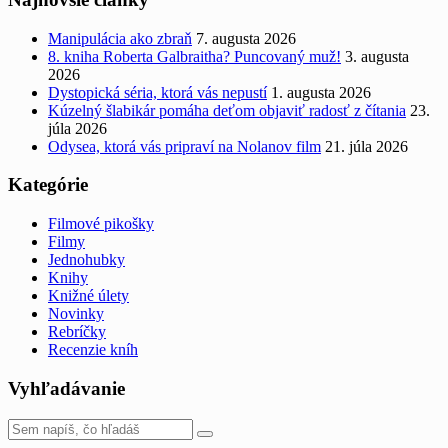
Manipulácia ako zbraň
7. augusta 2026
8. kniha Roberta Galbraitha? Puncovaný muž!
3. augusta
2026
Dystopická séria, ktorá vás nepustí
1. augusta 2026
Kúzelný šlabikár pomáha deťom objaviť radosť z čítania
23.
júla 2026
Odysea, ktorá vás pripraví na Nolanov film
21. júla 2026
Kategórie
Filmové pikošky
Filmy
Jednohubky
Knihy
Knižné úlety
Novinky
Rebríčky
Recenzie kníh
Vyhľadávanie