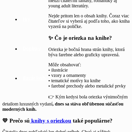
medzi čitateľmi fantasy, romantiky aj
young adult literatúry.
Nejde pritom len o obsah knihy. Čoraz viac
Hry
čitateľov si vyberá aj podľa toho, ako kniha
vyzerá na poličke.
✨ Čo je oriezka na knihe?
Doplnky
Oriezka je bočná hrana strán knihy, ktorá
býva farebne alebo graficky upravená.
Môže obsahovať:
• ilustrácie
• vzory a ornamenty
Bazár kníh
• tematické motívy ku knihe
• farebné prechody alebo metalické prvky
👉 Kým kedysi bola oriezka výnimočným
detailom luxusných vydaní
, dnes sa stáva obľúbenou súčasťou
moderných kníh.
💛 Prečo sú
knihy s oriezkou
také populárne?
Čitatelia dnes nehľadajú len dobrý príbeh. Chcú aj zážitok.