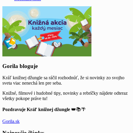
Widgets
Gorila bloguje
Kráľ knižnej džungle sa ráčil rozhodnúť, že si novinky zo svojho
sveta viac nenechá len pre seba.
Knižné, filmové i hudobné tipy, novinky a rebríčky nájdete odteraz
všetky pokope práve tu!
Pozdravuje Kráľ knižnej džungle
👑📚🌴
Gorila.sk
Najnovšie články