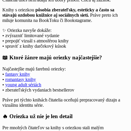
Knihy s oriezkou
pôsobia zberateľsky, esteticky a často sa
stávajú ozdobou knižnice aj sociálnych sietí.
Práve preto ich
miluje komunita na BookToku či Bookstagrame.
✨ Oriezka navyše dokáže:
• zvýrazniť limitované vydanie
• prepojiť vizuál s atmosférou knihy
• spraviť z knihy darčekový kúsok
📖 Ktoré žánre majú oriezky najčastejšie?
Najčastejšie majú farebnú oriezky:
•
fantasy knihy
•
romantasy knihy
•
young adult sériách
• zberateľských vydaniach bestsellerov
Práve pri týchto knihách čitatelia oceňujú prepracovaný dizajn a
vizuálnu identitu série.
🔥 Oriezka už nie je len detail
Pre mnohých čitateľov sa knihy s oriezkou stali malým