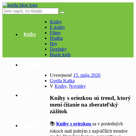
Knihy
E-knihy
Filmy
Knihy
Hudba
Hry
Doplnky
Bazár kníh
E-knihy
Uverejnené
15. mája 2026
Gorila Katka
V
Knihy
,
Novinky
Filmy
Knihy s oriezkou sú trend, ktorý
mení čítanie na zberateľský
zážitok
📚
Knihy s oriezkou
sa v posledných
Hudba
rokoch stali jedným z najväčších trendov