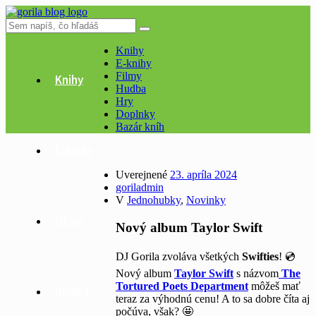
Knihy
E-knihy
Filmy
Knihy
Hudba
Hry
Doplnky
Bazár kníh
E-knihy
Uverejnené
23. apríla 2024
goriladmin
V
Jednohubky
,
Novinky
Filmy
Nový album Taylor Swift
DJ Gorila zvoláva všetkých
Swifties
! 💿
Nový album
Taylor Swift
s názvom
The
Tortured Poets Department
môžeš mať
Hudba
teraz za výhodnú cenu! A to sa dobre číta aj
počúva, však? 🤩