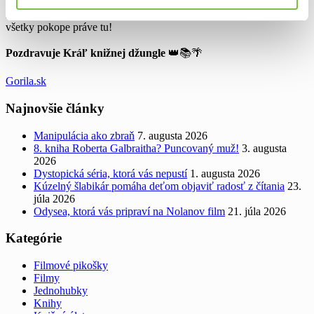
Knižné, filmové i hudobné tipy, novinky a rebríčky nájdete odteraz
všetky pokope práve tu!
Pozdravuje Kráľ knižnej džungle
👑📚🌴
Gorila.sk
Najnovšie články
Manipulácia ako zbraň
7. augusta 2026
8. kniha Roberta Galbraitha? Puncovaný muž!
3. augusta
2026
Dystopická séria, ktorá vás nepustí
1. augusta 2026
Kúzelný šlabikár pomáha deťom objaviť radosť z čítania
23.
júla 2026
Odysea, ktorá vás pripraví na Nolanov film
21. júla 2026
Kategórie
Filmové pikošky
Filmy
Jednohubky
Knihy