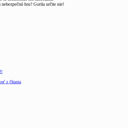
á nebezpečnú hru? Gorila určite nie!
ž!
sť z čítania