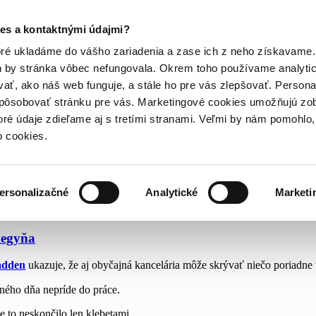
es a kontaktnými údajmi?
oré ukladáme do vášho zariadenia a zase ich z neho získavame.
h by stránka vôbec nefungovala. Okrem toho používame analyti
ať, ako náš web funguje, a stále ho pre vás zlepšovať. Persona
spôsobovať stránku pre vás. Marketingové cookies umožňujú zo
toré údaje zdieľame aj s tretími stranami. Veľmi by nám pomohl
o cookies.
na
ersonalizačné
Analytické
Marketi
legyňa
adden
ukazuje, že aj obyčajná kancelária môže skrývať niečo poriadne
ného dňa nepríde do práce.
e to neskončilo len klebetami.