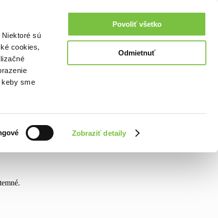
Povoliť všetko
 Niektoré sú
cké cookies,
Odmietnuť
lizačné
brazenie
o, keby sme
ngové
Zobraziť detaily
 temné.