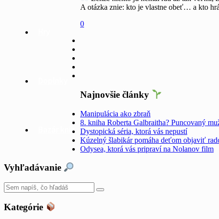
A otázka znie: kto je vlastne obeť… a kto hr
0
Hry
Doplnky
Najnovšie články
Manipulácia ako zbraň
8. kniha Roberta Galbraitha? Puncovaný mu
Bazár kníh
Dystopická séria, ktorá vás nepustí
Kúzelný šlabikár pomáha deťom objaviť rado
Odysea, ktorá vás pripraví na Nolanov film
Vyhľadávanie
Kategórie