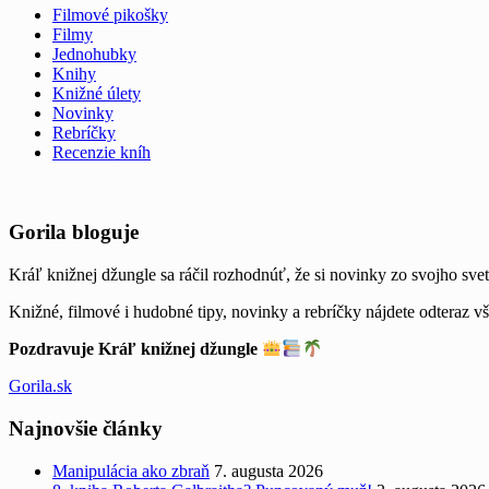
Filmové pikošky
Filmy
Jednohubky
Knihy
Knižné úlety
Novinky
Rebríčky
Recenzie kníh
Widgets
Gorila bloguje
Kráľ knižnej džungle sa ráčil rozhodnúť, že si novinky zo svojho svet
Knižné, filmové i hudobné tipy, novinky a rebríčky nájdete odteraz v
Pozdravuje Kráľ knižnej džungle
Gorila.sk
Najnovšie články
Manipulácia ako zbraň
7. augusta 2026