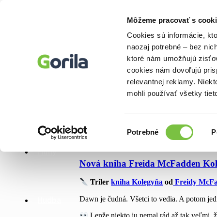
Môžeme pracovať s cooki
Knihy
Cookies sú informácie, kt
E-knihy
naozaj potrebné – bez nic
Filmy
Knihy
ktoré nám umožňujú zisťov
Hudba
Hry
cookies nám dovoľujú pri
Doplnky
relevantnej reklamy. Niek
Bazár kníh
mohli používať všetky tiet
E-knihy
Značka:
nova krimi kolegy
Výber
Potrebné
P
súhlasu
23. marca 2026
Filmy
Nová kniha Freida McFadden Ko
Triler
kniha Kolegyňa
od
Freidy McF
Dawn je čudná. Všetci to vedia. A potom jed
Hudba
Lenže niekto ju nemal rád až tak veľmi, ž