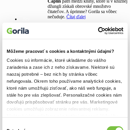
Caplin
patrí medzi knihy, ktoré si v knižnej
džungli získali obrovské množstvo
čitateľov. A úprimne? Gorila sa vôbec
nečuduje.
Čítaj ďalej
Hry
0
Doplnky
Môžeme pracovať s cookies a kontaktnými údajmi?
Cookies sú informácie, ktoré ukladáme do vášho
zariadenia a zase ich z neho získavame. Niektoré sú
Najnovšie články 🌱
naozaj potrebné – bez nich by stránka vôbec
Bazár kníh
Manipulácia ako zbraň
nefungovala. Okrem toho používame analytické cookies,
8. kniha Roberta Galbraitha? Puncovaný
ktoré nám umožňujú zisťovať, ako náš web funguje, a
muž!
stále ho pre vás zlepšovať. Personalizačné cookies nám
Dystopická séria, ktorá vás nepustí
Kúzelný šlabikár pomáha deťom objaviť radosť z čítania
dovoľujú prispôsobovať stránku pre vás. Marketingové
Odysea, ktorá vás pripraví na Nolanov film
cookies umožňujú zobrazenie relevantnej reklamy.
Niektoré údaje zdieľame aj s tretími stranami. Veľmi by
Vyhľadávanie 🔎
nám pomohlo, keby sme mohli používať všetky tieto
Výber
cookies.