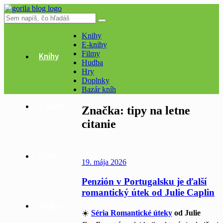
Knihy
E-knihy
Filmy
Knihy
Hudba
Hry
Doplnky
Bazár kníh
E-knihy
Značka:
tipy na letne
citanie
Filmy
19. mája 2026
Penzión v Portugalsku je ďalší
romantický útek od Julie Caplin
Hudba
☀️
Séria Romantické úteky
od Julie