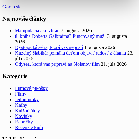
Gorila.sk
Najnovšie články
Manipulácia ako zbraň
7. augusta 2026
8. kniha Roberta Galbraitha? Puncovaný muž!
3. augusta
2026
Dystopická séria, ktorá vás nepustí
1. augusta 2026
Kúzelný šlabikár pomáha deťom objaviť radosť z čítania
23.
júla 2026
Odysea, ktorá vás pripraví na Nolanov film
21. júla 2026
Kategórie
Filmové pikošky
Filmy
Jednohubky
Knihy
Knižné úlety
Novinky
Rebríčky
Recenzie kníh