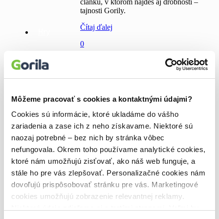
článku, v ktorom nájdeš aj drobnosti –
tajnosti Gorily.
Čítaj ďalej
Hry
0
Doplnky
Môžeme pracovať s cookies a kontaktnými údajmi?
Najnovšie články 🌱
Cookies sú informácie, ktoré ukladáme do vášho
zariadenia a zase ich z neho získavame. Niektoré sú
Bazár kníh
Kúzelný šlabikár pomáha deťom objaviť
naozaj potrebné – bez nich by stránka vôbec
radosť z čítania
nefungovala. Okrem toho používame analytické cookies,
Odysea, ktorá vás pripraví na Nolanov film
Pád Gondolinu vychádza prvýkrát v
ktoré nám umožňujú zisťovať, ako náš web funguje, a
slovenčine
stále ho pre vás zlepšovať. Personalizačné cookies nám
Autobiografia Michaela Jacksona je opäť v predaji
dovoľujú prispôsobovať stránku pre vás. Marketingové
Alica a hmyz spája svet prírody a umenia Andreja
Dúbravského
cookies umožňujú zobrazenie relevantnej reklamy.
Niektoré údaje zdieľame aj s tretími stranami. Veľmi by
Vyhľadávanie 🔎