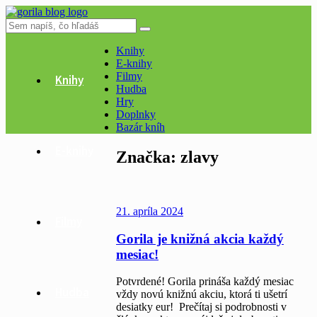
Knihy
E-knihy
Filmy
Knihy
Hudba
Hry
Doplnky
Bazár kníh
E-knihy
Značka:
zlavy
21. apríla 2024
Filmy
Gorila je knižná akcia každý
mesiac!
Potvrdené! Gorila prináša každý mesiac
Hudba
vždy novú knižnú akciu, ktorá ti ušetrí
desiatky eur! Prečítaj si podrobnosti v