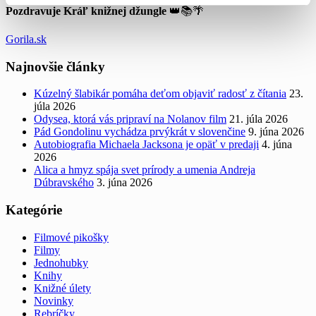
Pozdravuje Kráľ knižnej džungle
👑📚🌴
Gorila.sk
Najnovšie články
Kúzelný šlabikár pomáha deťom objaviť radosť z čítania
23.
júla 2026
Odysea, ktorá vás pripraví na Nolanov film
21. júla 2026
Pád Gondolinu vychádza prvýkrát v slovenčine
9. júna 2026
Autobiografia Michaela Jacksona je opäť v predaji
4. júna
2026
Alica a hmyz spája svet prírody a umenia Andreja
Dúbravského
3. júna 2026
Kategórie
Filmové pikošky
Filmy
Jednohubky
Knihy
Knižné úlety
Novinky
Rebríčky