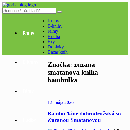
Knihy
E-knihy
Filmy
Knihy
Hudba
Hry
Doplnky
Bazár kníh
E-knihy
Značka:
zuzana
smatanova kniha
bambulka
Filmy
12. mája 2026
Bambuľkine dobrodružstvá so
Hudba
Zuzanou Smatanovou