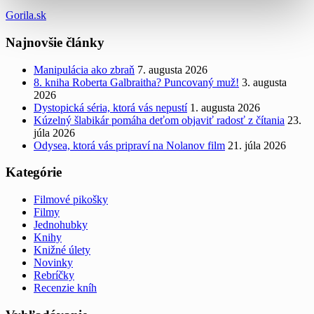
Gorila.sk
Najnovšie články
Manipulácia ako zbraň
7. augusta 2026
8. kniha Roberta Galbraitha? Puncovaný muž!
3. augusta
2026
Dystopická séria, ktorá vás nepustí
1. augusta 2026
Kúzelný šlabikár pomáha deťom objaviť radosť z čítania
23.
júla 2026
Odysea, ktorá vás pripraví na Nolanov film
21. júla 2026
Kategórie
Filmové pikošky
Filmy
Jednohubky
Knihy
Knižné úlety
Novinky
Rebríčky
Recenzie kníh