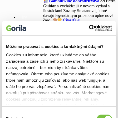
Bambuľkine dobrodružstvá
od Petra
Guldana
vychádzajú v novom vydaní s
ilustráciami Zuzany Smatanovej, ktoré
dávajú legendárnym príbehom úplne nové
Hry
čaro.
Čítaj ďalej
0
Doplnky
Môžeme pracovať s cookies a kontaktnými údajmi?
Cookies sú informácie, ktoré ukladáme do vášho
zariadenia a zase ich z neho získavame. Niektoré sú
Najnovšie články
naozaj potrebné – bez nich by stránka vôbec
Bazár kníh
nefungovala. Okrem toho používame analytické cookies,
Manipulácia ako zbraň
ktoré nám umožňujú zisťovať, ako náš web funguje, a
8. kniha Roberta Galbraitha? Puncovaný
stále ho pre vás zlepšovať. Personalizačné cookies nám
muž!
Dystopická séria, ktorá vás nepustí
dovoľujú prispôsobovať stránku pre vás. Marketingové
Kúzelný šlabikár pomáha deťom objaviť radosť z čítania
cookies umožňujú zobrazenie relevantnej reklamy.
Odysea, ktorá vás pripraví na Nolanov film
Niektoré údaje zdieľame aj s tretími stranami. Veľmi by
Vyhľadávanie
nám pomohlo, keby sme mohli používať všetky tieto
Výber