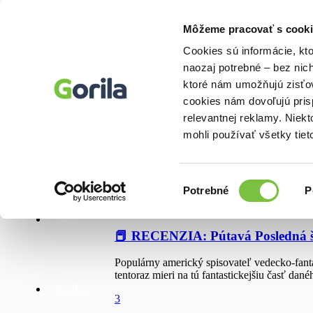
Môžeme pracovať s cooki
Knihy
Cookies sú informácie, kt
E-knihy
naozaj potrebné – bez nic
Filmy
Knihy
ktoré nám umožňujú zisťov
Hudba
Hry
cookies nám dovoľujú pri
Doplnky
relevantnej reklamy. Niek
Bazár kníh
mohli používať všetky tiet
E-knihy
Deň:
14. septembra 2022
Výber
Potrebné
P
súhlasu
14. septembra 2022
Filmy
📕 RECENZIA: Pútavá Posledná 
Populárny americký spisovateľ vedecko-fantas
tentoraz mieri na tú fantastickejšiu časť dan
Hudba
3