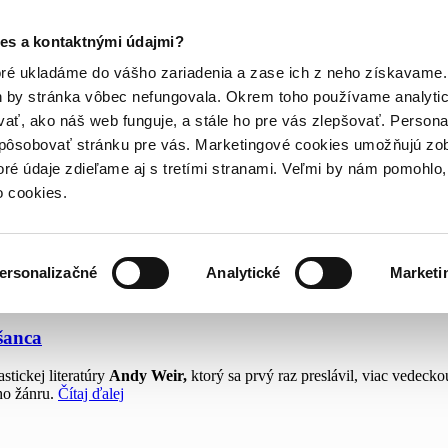
es a kontaktnými údajmi?
oré ukladáme do vášho zariadenia a zase ich z neho získavame.
h by stránka vôbec nefungovala. Okrem toho používame analyti
ať, ako náš web funguje, a stále ho pre vás zlepšovať. Persona
spôsobovať stránku pre vás. Marketingové cookies umožňujú zo
toré údaje zdieľame aj s tretími stranami. Veľmi by nám pomohl
o cookies.
ersonalizačné
Analytické
Marketi
šanca
tickej literatúry
Andy Weir,
ktorý sa prvý raz preslávil, viac vedeck
ého žánru.
Čítaj ďalej