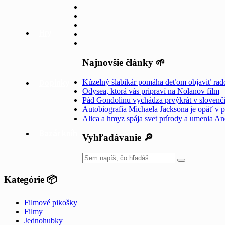
Hry
Najnovšie články 🌱
Doplnky
Kúzelný šlabikár pomáha deťom objaviť rado
Odysea, ktorá vás pripraví na Nolanov film
Pád Gondolinu vychádza prvýkrát v slovenč
Autobiografia Michaela Jacksona je opäť v p
Alica a hmyz spája svet prírody a umenia A
Bazár kníh
Vyhľadávanie 🔎
Kategórie 📦
Filmové pikošky
Filmy
Jednohubky