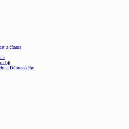
sť z čítania
ine
redaji
ndreja Dúbravského