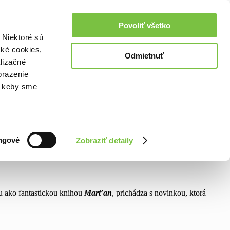
Povoliť všetko
 Niektoré sú
cké cookies,
Odmietnuť
lizačné
brazenie
o, keby sme
ngové
Zobraziť detaily
ou ako fantastickou knihou
Marťan
, prichádza s novinkou, ktorá