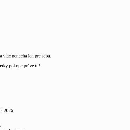
a viac nenechá len pre seba.
šetky pokope práve tu!
úla 2026
6