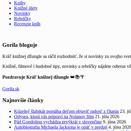
Knihy
Knižné úlety
Novinky
Rebríčky
Recenzie kníh
Widgets
Gorila bloguje
Kráľ knižnej džungle sa ráčil rozhodnúť, že si novinky zo svojho svet
Knižné, filmové i hudobné tipy, novinky a rebríčky nájdete odteraz v
Pozdravuje Kráľ knižnej džungle
👑📚🌴
Gorila.sk
Najnovšie články
Kúzelný šlabikár pomáha deťom objaviť radosť z čítania
23. j
Odysea, ktorá vás pripraví na Nolanov film
21. júla 2026
Pád Gondolinu vychádza prvýkrát v slovenčine
9. júna 2026
Autobiografia Michaela Jacksona je opäť v predaji
4. júna 202