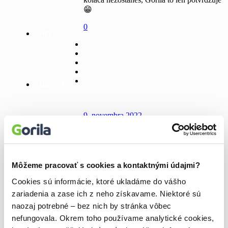
😁
0
Hry
Doplnky
9. novembra 2022
Bazár kníh
🏆Najpredávanejšie knihy za
mesiac október
Môžeme pracovať s cookies a kontaktnými údajmi?
Aké knihy leteli v októbri? O diétach,
detektívky a romantické knihy! Neveríš? Uveríš, keď si pozrieš
Cookies sú informácie, ktoré ukladáme do vášho
zoznam 10 najpredávanejších kníh.
Čítaj ďalej
zariadenia a zase ich z neho získavame. Niektoré sú
naozaj potrebné – bez nich by stránka vôbec
0
nefungovala. Okrem toho používame analytické cookies,