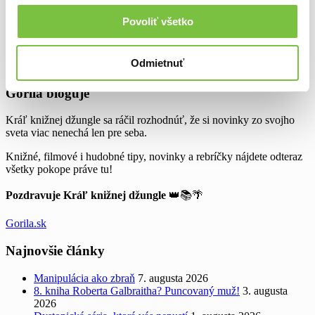
Knižné úlety
Novinky
Povoliť všetko
Rebríčky
Recenzie kníh
Odmietnuť
Widgets
Gorila bloguje
Kráľ knižnej džungle sa ráčil rozhodnúť, že si novinky zo svojho
sveta viac nenechá len pre seba.
Knižné, filmové i hudobné tipy, novinky a rebríčky nájdete odteraz
všetky pokope práve tu!
Pozdravuje Kráľ knižnej džungle
👑📚🌴
Gorila.sk
Najnovšie články
Manipulácia ako zbraň
7. augusta 2026
8. kniha Roberta Galbraitha? Puncovaný muž!
3. augusta
2026