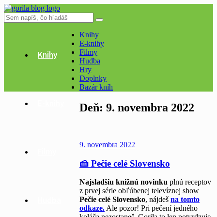
Knihy
E-knihy
Filmy
Knihy
Hudba
Hry
Doplnky
Bazár kníh
E-knihy
Deň:
9. novembra 2022
9. novembra 2022
Filmy
🍰 Pečie celé Slovensko
Najsladšiu knižnú novinku
plnú receptov
z prvej série obľúbenej televíznej show
Hudba
Pečie celé Slovensko
, nájdeš
na tomto
odkaze.
Ale pozor! Pri pečení jedného
koláča nezostaneš, Gorila to len potvrdzuje