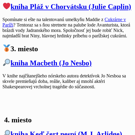
kniha Pláž v Chorvátsku (Julie Caplin)
Spomínate si ešte na talentovanú umelkyňu Maddie z
Cukrárne v
Paríži
? Tentoraz sa s ňou stretnete na palube lode Avanturista, ktorá
brázdi vody Jadranského mora. Spoločnosť jej bude robiť Nick,
najmladší brat Niny, hlavnej hrdinky príbehu o parížskej cukrárni.
3. miesto
kniha Macbeth (Jo Nesbo)
V knihe najčítanejšieho nórskeho autora detektívok Jo Nesboa sa
skvele premieňajú doba, reálie, kaliber aj mnohí aktéri
Shakespearovej vrcholnej tragédie do súčasnosti.
4. miesto
kniha Keď čert nespí (M.J. Arlidge)