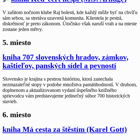
V zašitom nočnom klube Raj bolesti, kde každý môže byť na chvíľu
sám sebou, sa stretáva uzavretá komunita. Klientela je pestrá,
diskrétnosť je preto zákonom. Útočisko však naruší vrah a na mieste
zostane jeden mŕtvy.
5. miesto
kniha 707 slovenských hradov, zámkov,
kaštieľov, panských sídel a pevností
Slovensko je krajina s pestrou históriou, ktorá zanechala
nezmazateľné stopy v podobe množstva pamätihodností. V druhom,
doplnenom a aktualizovanom vydaní úspešného knižného
sprievodcu vám predstavujeme jedinečný súbor 700 historických
stavieb.
6. miesto
kniha Má cesta za štěstím (Karel Gott)