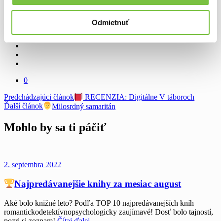
Tagy
najpredavanejsie knihy
Share
Odmietnuť
0
Navigácia
Predchádzajúci článok
RECENZIA: Digitálne V táboroch
Ďalší článok
Milosrdný samaritán
v
článku
Mohlo by sa ti páčiť
2. septembra 2022
Najpredávanejšie knihy za mesiac august
Aké bolo knižné leto? Podľa TOP 10 najpredávanejších kníh
romantickodetektívnopsychologicky zaujímavé! Dosť bolo tajností,
pozri si zoznam!
Čítaj ďalej