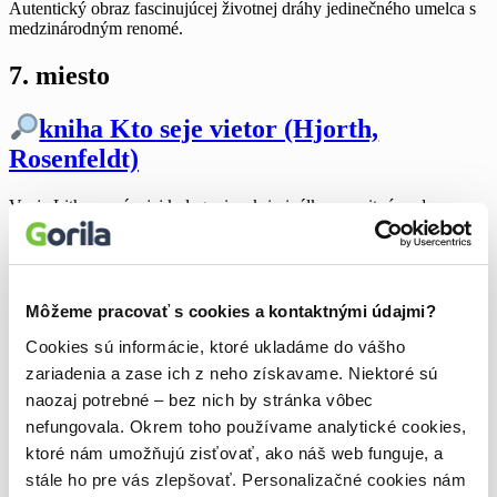
Autentický obraz fascinujúcej životnej dráhy jedinečného umelca s
medzinárodným renomé.
7. miesto
kniha Kto seje vietor (Hjorth,
Rosenfeldt)
Vanja Lithnerová a jej kolegovia z kriminálky sa ocitnú pod
obrovským tlakom. Musia dolapiť ostreľovača, ktorý v priebehu
niekoľkých dní zavraždil v Karlshamne tri osoby. Nemajú však
najmenšiu stopu ani svedkov.
8. miesto
Môžeme pracovať s cookies a kontaktnými údajmi?
Cookies sú informácie, ktoré ukladáme do vášho
kniha Končí sa to nami (Colleen
zariadenia a zase ich z neho získavame. Niektoré sú
Hoover)
naozaj potrebné – bez nich by stránka vôbec
nefungovala. Okrem toho používame analytické cookies,
Lily si v detstve vytrpela svoje. Po otcovej smrti opúšťa rodný
ktoré nám umožňujú zisťovať, ako náš web funguje, a
Maine a usádza sa v Bostone, v meste, kde je všetko lepšie. Aspoň
stále ho pre vás zlepšovať. Personalizačné cookies nám
tak jej to kedysi tvrdil Atlas, Lilina spriaznená duša a prvá láska.