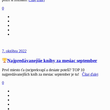
0
7. októbra 2022
Najpredávanejšie knihy za mesiac september
Prvé miesto ťa (ne)prekvapí a desiate poteší? TOP 10
najpredávanejších kníh za mesiac september je tu!
Čítaj ďalej
0