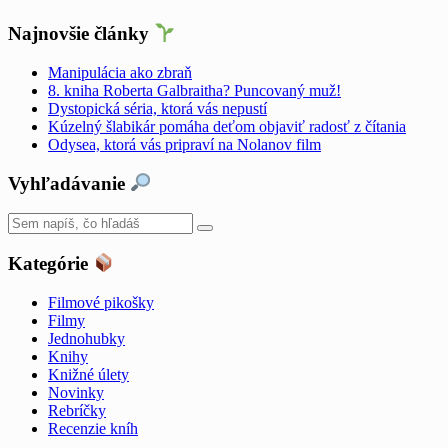
Najnovšie články
Manipulácia ako zbraň
8. kniha Roberta Galbraitha? Puncovaný muž!
Dystopická séria, ktorá vás nepustí
Kúzelný šlabikár pomáha deťom objaviť radosť z čítania
Odysea, ktorá vás pripraví na Nolanov film
Vyhľadávanie
Kategórie
Filmové pikošky
Filmy
Jednohubky
Knihy
Knižné úlety
Novinky
Rebríčky
Recenzie kníh