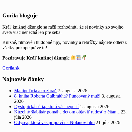
Widgets
Gorila bloguje
Kráľ knižnej džungle sa ráčil rozhodnúť, že si novinky zo svojho
sveta viac nenechá len pre seba.
Knižné, filmové i hudobné tipy, novinky a rebríčky nájdete odteraz
všetky pokope práve tu!
Pozdravuje Kráľ knižnej džungle
Gorila.sk
Najnovšie články
Manipulácia ako zbraň
7. augusta 2026
8. kniha Roberta Galbraitha? Puncovaný muž!
3. augusta
2026
Dystopická séria, ktorá vás nepustí
1. augusta 2026
Kúzelný šlabikár pomáha deťom objaviť radosť z čítania
23.
júla 2026
Odysea, ktorá vás pripraví na Nolanov film
21. júla 2026