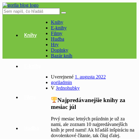
Knihy
E-knihy
Filmy
Knihy
Hudba
Hry
Doplnky
Bazár kníh
E-knihy
Uverejnené
1. augusta 2022
goriladmin
V
Jednohubky
Filmy
Najpredávanejšie knihy za
mesiac júl
Prvý mesiac letných prázdnin je už za
nami, ale zoznam 10 najpredávanejších
Hudba
kníh je pred nami! Ak hľadáš inšpiráciu na
dovolenkové čítanie, tak čítaj ďalej.