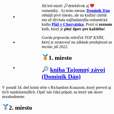
Júl bol mixér
detektívok aj
romantiky. Aj tento mesiac
Dominik Dán
obhájil prvé miesto, ale na knižný chrbát
Hry
mu už dýchala najžiadanejšia romantická
kniha
Pláž v Chorvátsku
. Pozri si
zoznam
kníh, ktorý je
plný tipov pre každého
!
Gorila pripravila rebríček TOP KNÍH,
Doplnky
ktorý je zostavený na základe predajnosti za
mesiac júl 2022.
1. miesto
Bazár kníh
kniha Tajomný závoj
(Dominik Dán)
V poradí 34. diel krimi série s Richardom Krauzom, ktorý preverí aj
tých najskúsenejších. Opäť nás čaká prípad, na ktorý tak skoro
nezabudneme.
2. miesto