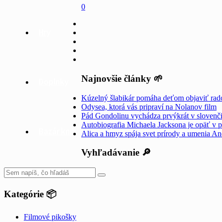
0
Hry
Najnovšie články 🌱
Doplnky
Kúzelný šlabikár pomáha deťom objaviť rado
Odysea, ktorá vás pripraví na Nolanov film
Pád Gondolinu vychádza prvýkrát v slovenč
Autobiografia Michaela Jacksona je opäť v p
Bazár kníh
Alica a hmyz spája svet prírody a umenia A
Vyhľadávanie 🔎
Kategórie 📦
Filmové pikošky