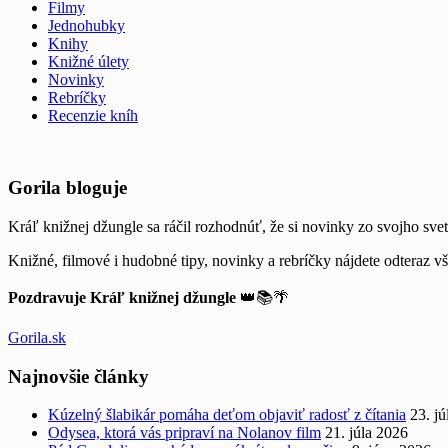
Filmy
Jednohubky
Knihy
Knižné úlety
Novinky
Rebríčky
Recenzie kníh
Widgets
Gorila bloguje
Kráľ knižnej džungle sa ráčil rozhodnúť, že si novinky zo svojho svet
Knižné, filmové i hudobné tipy, novinky a rebríčky nájdete odteraz v
Pozdravuje Kráľ knižnej džungle
👑📚🌴
Gorila.sk
Najnovšie články
Kúzelný šlabikár pomáha deťom objaviť radosť z čítania
23. j
Odysea, ktorá vás pripraví na Nolanov film
21. júla 2026