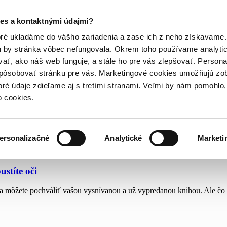
es a kontaktnými údajmi?
oré ukladáme do vášho zariadenia a zase ich z neho získavame.
h by stránka vôbec nefungovala. Okrem toho používame analyti
ať, ako náš web funguje, a stále ho pre vás zlepšovať. Persona
spôsobovať stránku pre vás. Marketingové cookies umožňujú zo
toré údaje zdieľame aj s tretími stranami. Veľmi by nám pomohl
o cookies.
ersonalizačné
Analytické
Marketi
stíte oči
 môžete pochváliť vašou vysnívanou a už vypredanou knihou. Ale čo ur