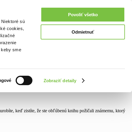
Povoliť všetko
 Niektoré sú
cké cookies,
Odmietnuť
lizačné
brazenie
o, keby sme
ngové
Zobraziť detaily
obíte, keď zistíte, že ste obľúbenú knihu požičali známemu, ktorý