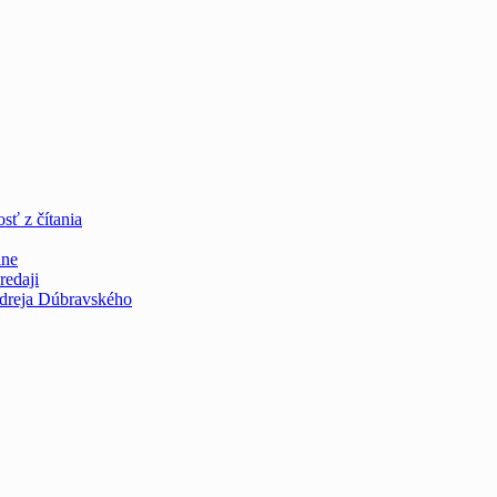
sť z čítania
ine
redaji
ndreja Dúbravského