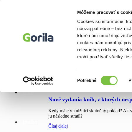
Môžeme pracovať s cooki
Knihy
Cookies sú informácie, kt
E-knihy
naozaj potrebné – bez nic
Filmy
Knihy
ktoré nám umožňujú zisťov
Hudba
Hry
cookies nám dovoľujú pri
Doplnky
relevantnej reklamy. Niek
Bazár kníh
mohli používať všetky tiet
E-knihy
Deň:
5. augusta 2019
Výber
Potrebné
P
súhlasu
5. augusta 2019
Filmy
Nové vydania kníh, z ktorých nespu
Kedy máte v knižnici skutočný poklad? Ak sa
ju následne stratil?
Hudba
Čítaj ďalej