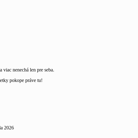
a viac nenechá len pre seba.
šetky pokope práve tu!
úla 2026