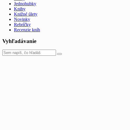
Jednohubky
Knihy
Knižné úlety
Novinky
Rebríčky
Recenzie kníh
Vyhľadávanie