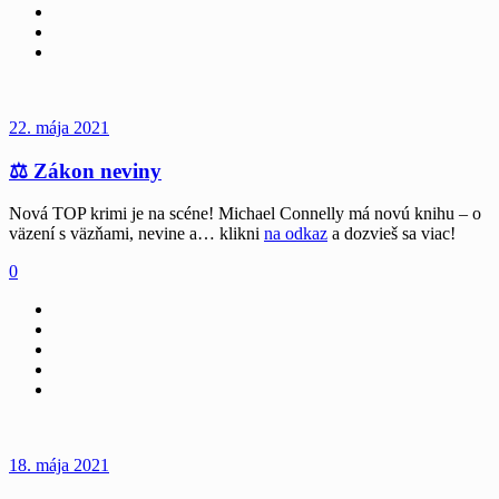
22. mája 2021
⚖ Zákon neviny
Nová TOP krimi je na scéne! Michael Connelly má novú knihu – o
väzení s väzňami, nevine a… klikni
na odkaz
a dozvieš sa viac!
0
18. mája 2021