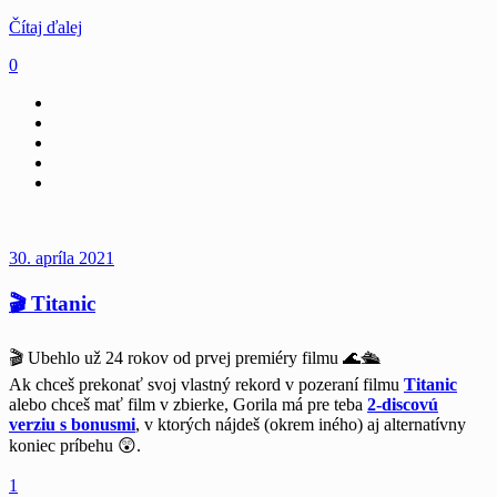
Čítaj ďalej
0
30. apríla 2021
🎬 Titanic
🎬 Ubehlo už 24 rokov od prvej premiéry filmu
🌊🛳
Ak chceš prekonať svoj vlastný rekord v pozeraní filmu
Titanic
alebo chceš mať film v zbierke, Gorila má pre teba
2-discovú
verziu s bonusmi
, v ktorých nájdeš (okrem iného) aj alternatívny
koniec príbehu 😲.
1