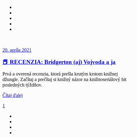
20. apríla 2021
📕 RECENZIA: Bridgerton (aj) Vojvoda a ja
Prvá a overená recenzia, ktorá prešla krutým krstom knižnej
džungle. Začítaj a prečítaj si knižný názor na knižnoseriálový hit
posledných týždňov.
Čítaj ďalej
1