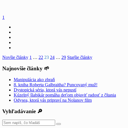
1
Stránkovanie
Novšie články
1
…
22
23
24
…
29
Staršie články
príspevkov
Najnovšie články 🌱
Manipulácia ako zbraň
8. kniha Roberta Galbraitha? Puncovaný muž!
Dystopická séria, ktorá vás nepustí
Kúzelný šlabikár pomáha deťom objaviť radosť z čítania
Odysea, ktorá vás pripraví na Nolanov film
Vyhľadávanie 🔎