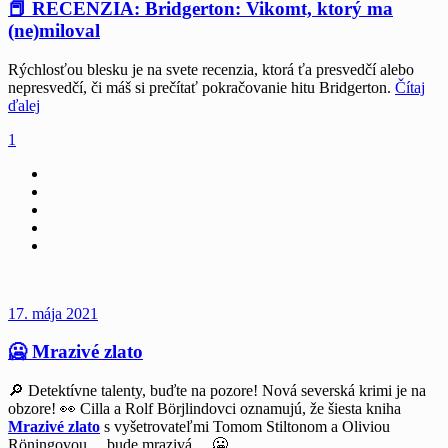
📕 RECENZIA: Bridgerton: Vikomt, ktorý ma
(ne)miloval
Rýchlosťou blesku je na svete recenzia, ktorá ťa presvedčí alebo
nepresvedčí, či máš si prečítať pokračovanie hitu Bridgerton.
Čítaj
ďalej
1
17. mája 2021
🥶 Mrazivé zlato
🔎 Detektívne talenty, buďte na pozore! Nová severská krimi je na
obzore! 👀
Cilla a Rolf Börjlindovci oznamujú, že šiesta kniha
Mrazivé zlato
s vyšetrovateľmi Tomom Stiltonom a Oliviou
Röningovou… bude mrazivá… 🥶