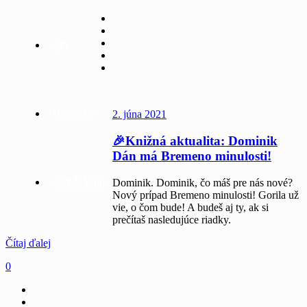
Hry
Doplnky
2. júna 2021
🎉Knižná aktualita: Dominik
Dán má Bremeno minulosti!
Bazár kníh
Dominik. Dominik, čo máš pre nás nové?
Nový prípad Bremeno minulosti! Gorila už
vie, o čom bude! A budeš aj ty, ak si
prečítaš nasledujúce riadky.
Čítaj ďalej
0