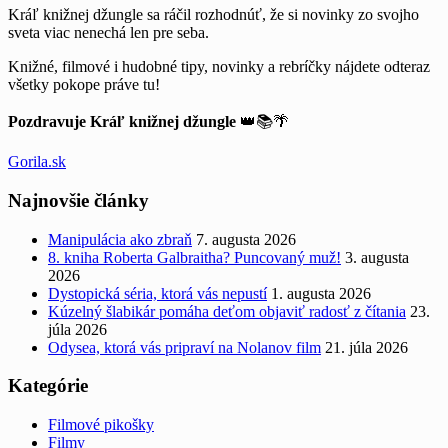
Kráľ knižnej džungle sa ráčil rozhodnúť, že si novinky zo svojho
sveta viac nenechá len pre seba.
Knižné, filmové i hudobné tipy, novinky a rebríčky nájdete odteraz
všetky pokope práve tu!
Pozdravuje Kráľ knižnej džungle
👑📚🌴
Gorila.sk
Najnovšie články
Manipulácia ako zbraň
7. augusta 2026
8. kniha Roberta Galbraitha? Puncovaný muž!
3. augusta
2026
Dystopická séria, ktorá vás nepustí
1. augusta 2026
Kúzelný šlabikár pomáha deťom objaviť radosť z čítania
23.
júla 2026
Odysea, ktorá vás pripraví na Nolanov film
21. júla 2026
Kategórie
Filmové pikošky
Filmy