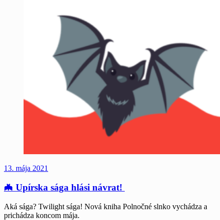
13. mája 2021
🦇 Upírska sága hlási návrat!
Aká sága? Twilight sága! Nová kniha Polnočné slnko vychádza a
prichádza koncom mája.