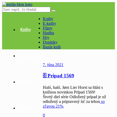
Knihy
E-knihy
Filmy
Knihy
Hudba
Hry
Doplnky
Bazár kníh
E-knihy
Články
7. júna 2021
🗄 Prípad 1569
Filmy
Haló, haló, Jørn Lier Horst sa hlási s
knižnou novinkou Prípad 1569!
Štvrtý diel série Odložený prípad je už
odložený a pripravený ísť za tebou
so
zľavou 21%
.
Hudba
0