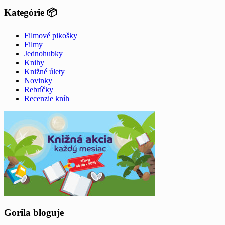
Kategórie 📦
Filmové pikošky
Filmy
Jednohubky
Knihy
Knižné úlety
Novinky
Rebríčky
Recenzie kníh
Widgets
Gorila bloguje