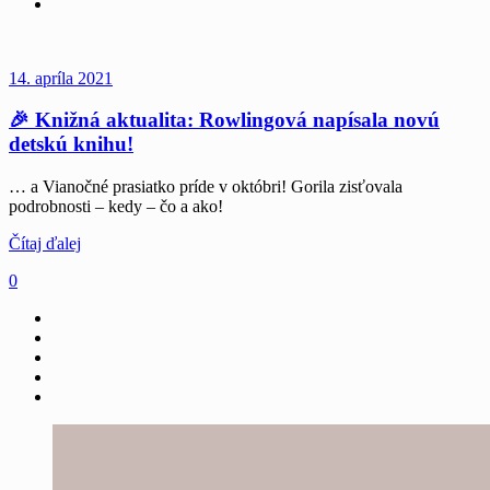
14. apríla 2021
🎉 Knižná aktualita: Rowlingová napísala novú
detskú knihu!
… a Vianočné prasiatko príde v októbri! Gorila zisťovala
podrobnosti – kedy – čo a ako!
Čítaj ďalej
0