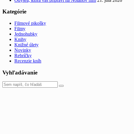
Odysea, ktorá vás pripraví na Nolanov film
21. júla 2026
Kategórie
Filmové pikošky
Filmy
Jednohubky
Knihy
Knižné úlety
Novinky
Rebríčky
Recenzie kníh
Vyhľadávanie