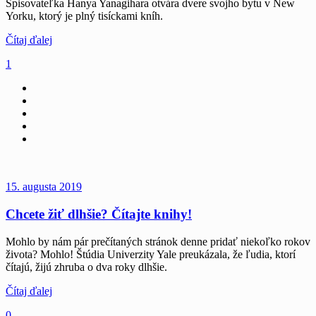
Spisovateľka Hanya Yanagihara otvára dvere svojho bytu v New
Yorku, ktorý je plný tisíckami kníh.
Čítaj ďalej
1
15. augusta 2019
Chcete žiť dlhšie? Čítajte knihy!
Mohlo by nám pár prečítaných stránok denne pridať niekoľko rokov
života? Mohlo! Štúdia Univerzity Yale preukázala, že ľudia, ktorí
čítajú, žijú zhruba o dva roky dlhšie.
Čítaj ďalej
0