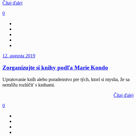
Čítaj ďalej
0
12. augusta 2019
Zorganizujte si knihy podľa Marie Kondo
Upratovanie kníh alebo poradenstvo pre tých, ktorí si myslia, že sa
nemôžu rozlúčiť s knihami.
Čítaj ďalej
0