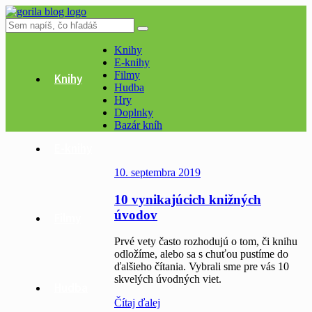
Knihy
E-knihy
Filmy
Knihy
Hudba
Hry
Doplnky
Bazár kníh
E-knihy
Články
10. septembra 2019
10 vynikajúcich knižných
úvodov
Filmy
Prvé vety často rozhodujú o tom, či knihu
odložíme, alebo sa s chuťou pustíme do
ďalšieho čítania. Vybrali sme pre vás 10
skvelých úvodných viet.
Hudba
Čítaj ďalej