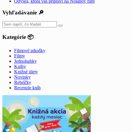
Odysea, ktorá vás pripraví na Nolanov film
Vyhľadávanie 🔎
Kategórie 📦
Filmové pikošky
Filmy
Jednohubky
Knihy
Knižné úlety
Novinky
Rebríčky
Recenzie kníh