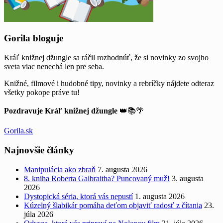
Widgets
Gorila bloguje
Kráľ knižnej džungle sa ráčil rozhodnúť, že si novinky zo svojho
sveta viac nenechá len pre seba.
Knižné, filmové i hudobné tipy, novinky a rebríčky nájdete odteraz
všetky pokope práve tu!
Pozdravuje Kráľ knižnej džungle
👑📚🌴
Gorila.sk
Najnovšie články
Manipulácia ako zbraň
7. augusta 2026
8. kniha Roberta Galbraitha? Puncovaný muž!
3. augusta
2026
Dystopická séria, ktorá vás nepustí
1. augusta 2026
Kúzelný šlabikár pomáha deťom objaviť radosť z čítania
23.
júla 2026