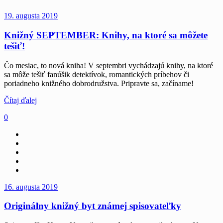
19. augusta 2019
Knižný SEPTEMBER: Knihy, na ktoré sa môžete
tešiť!
Čo mesiac, to nová kniha! V septembri vychádzajú knihy, na ktoré
sa môže tešiť fanúšik detektívok, romantických príbehov či
poriadneho knižného dobrodružstva. Pripravte sa, začíname!
Čítaj ďalej
0
16. augusta 2019
Originálny knižný byt známej spisovateľky