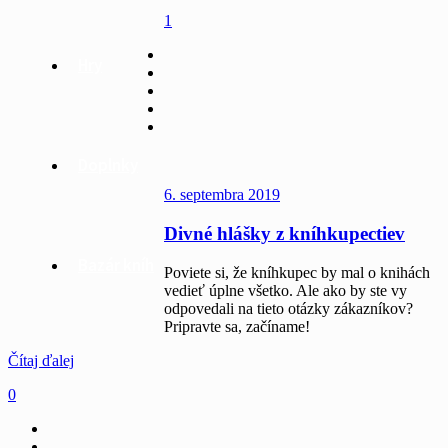
1
Hry
Doplnky
6. septembra 2019
Divné hlášky z kníhkupectiev
Bazár kníh
Poviete si, že kníhkupec by mal o knihách
vedieť úplne všetko. Ale ako by ste vy
odpovedali na tieto otázky zákazníkov?
Pripravte sa, začíname!
Čítaj ďalej
0