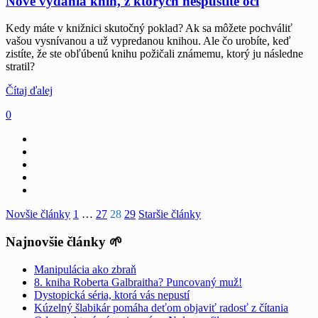
Nové vydania kníh, z ktorých nespustíte oči
Kedy máte v knižnici skutočný poklad? Ak sa môžete pochváliť
vašou vysnívanou a už vypredanou knihou. Ale čo urobíte, keď
zistíte, že ste obľúbenú knihu požičali známemu, ktorý ju následne
stratil?
Čítaj ďalej
0
Stránkovanie
Novšie články
1
…
27
28
29
Staršie články
príspevkov
Najnovšie články 🌱
Manipulácia ako zbraň
8. kniha Roberta Galbraitha? Puncovaný muž!
Dystopická séria, ktorá vás nepustí
Kúzelný šlabikár pomáha deťom objaviť radosť z čítania